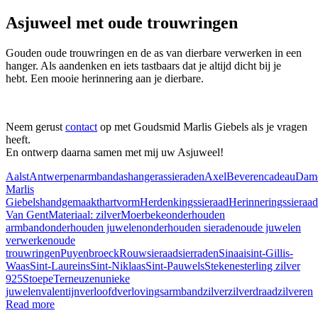
Asjuweel met oude trouwringen
Gouden oude trouwringen en de as van dierbare verwerken in een
hanger. Als aandenken en iets tastbaars dat je altijd dicht bij je
hebt. Een mooie herinnering aan je dierbare.
Neem gerust
contact
op met Goudsmid Marlis Giebels als je vragen
heeft.
En ontwerp daarna samen met mij uw Asjuweel!
Aalst
Antwerpen
armband
ashanger
assieraden
Axel
Beveren
cadeau
Dam
Marlis
Giebels
handgemaakt
hartvorm
Herdenkingssieraad
Herinneringssieraad
Van Gent
Materiaal: zilver
Moerbeke
onderhouden
armband
onderhouden juwelen
onderhouden sieraden
oude juwelen
verwerken
oude
trouwringen
Puyenbroeck
Rouwsieraad
sierraden
Sinaai
sint-Gillis-
Waas
Sint-Laureins
Sint-Niklaas
Sint-Pauwels
Stekene
sterling zilver
925
Stoepe
Terneuzen
unieke
juwelen
valentijn
verloofd
verlovingsarmband
zilver
zilverdraad
zilveren
Read more