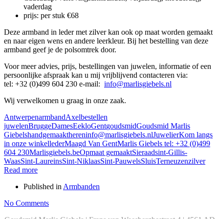
vaderdag
prijs: per stuk €68
Deze armband in leder met zilver kan ook op maat worden gemaakt
en naar eigen wens en andere leerkleur. Bij het bestelling van deze
armband geef je de polsomtrek door.
Voor meer advies, prijs, bestellingen van juwelen, informatie of een
persoonlijke afspraak kan u mij vrijblijvend contacteren via:
tel:
+32 (0)499 604 230 e-mail:
info@marlisgiebels.nl
Wij verwelkomen u graag in onze zaak.
Antwerpen
armband
Axel
bestellen
juwelen
Brugge
Dames
Eeklo
Gent
goudsmid
Goudsmid Marlis
Giebels
handgemaakt
heren
info@marlisgiebels.nl
Juwelier
Kom langs
in onze winkel
leder
Maagd Van Gent
Marlis Giebels tel: +32 (0)499
604 230
Marlisgiebels.be
Opmaat gemaakt
Sieraad
sint-Gillis-
Waas
Sint-Laureins
Sint-Niklaas
Sint-Pauwels
Sluis
Terneuzen
zilver
Read more
Published in
Armbanden
No Comments