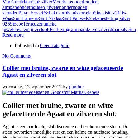
Van Gent
Materiaal: zilver
Moerbeke
onderhouden
armband
onderhouden juwelen
onderhouden
sieraden
Puyenbroeck
Schakelarmband
sierraden
Sinaai
sint-Gillis-
Waas
Sint-Laureins
Sint-Niklaas
Sint-Pauwels
Stekene
sterling zilver
925
Stoepe
Terneuzen
unieke
juwelen
valentijn
verloofd
verlovingsarmband
zilver
zilverdraad
zilveren
Read more
Published in
Geen categorie
No Comments
Collier met bruine, zwarte en witte gefacetteerde
Agaat en zilveren slot
woensdag, 13 september 2017
by
gunther
Collier met bruine, zwarte en witte
gefacetteerde Agaat en zilveren slot.
Agaat is een aardende, stabiliserende en beschermende steen. De
steen bevordert innerlijke rust en een kalme en nuchtere houding.
Het stimuleert spirituele en geestelijke groei door aan te zetten tot