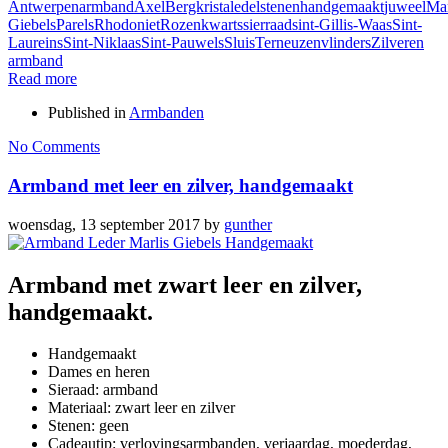
Antwerpen
armband
Axel
Bergkristal
edelstenen
handgemaakt
juweel
Mar
Giebels
Parels
Rhodoniet
Rozenkwarts
sierraad
sint-Gillis-Waas
Sint-
Laureins
Sint-Niklaas
Sint-Pauwels
Sluis
Terneuzen
vlinders
Zilveren
armband
Read more
Published in
Armbanden
No Comments
Armband met leer en zilver, handgemaakt
woensdag, 13 september 2017
by
gunther
Armband met zwart leer en zilver,
handgemaakt.
Handgemaakt
Dames en heren
Sieraad: armband
Materiaal: zwart leer en zilver
Stenen: geen
Cadeautip: verlovingsarmbanden, verjaardag, moederdag,