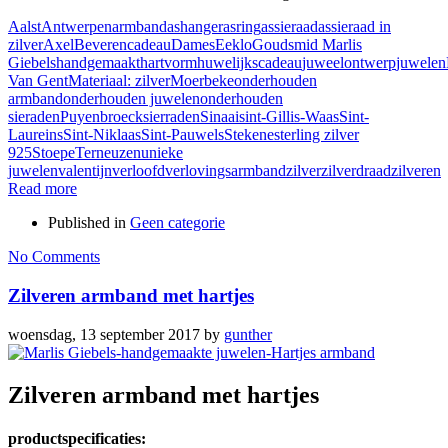
Aalst
Antwerpen
armband
ashanger
asring
assieraad
assieraad in
zilver
Axel
Beveren
cadeau
Dames
Eeklo
Goudsmid Marlis
Giebels
handgemaakt
hartvorm
huwelijkscadeau
juweelontwerp
juwelen
Van Gent
Materiaal: zilver
Moerbeke
onderhouden
armband
onderhouden juwelen
onderhouden
sieraden
Puyenbroeck
sierraden
Sinaai
sint-Gillis-Waas
Sint-
Laureins
Sint-Niklaas
Sint-Pauwels
Stekene
sterling zilver
925
Stoepe
Terneuzen
unieke
juwelen
valentijn
verloofd
verlovingsarmband
zilver
zilverdraad
zilveren
Read more
Published in
Geen categorie
No Comments
Zilveren armband met hartjes
woensdag, 13 september 2017
by
gunther
Zilveren armband met hartjes
productspecificaties: