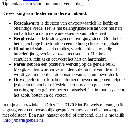
Tip: leuk cadeau voor communie, verjaardag,…
De werking van de stenen in deze armband:
Rozenkwarts
is de steen van onvoorwaardelijke liefde en
oneindige vrede. Het is het belangrijkste kristal voor het hart
en hartchakra dat u de ware essentie van liefde leert.
Bergkristal
is de beste algemene reinigingssteen. Ook helpt
het tegen hoge bloeddruk en een te hoog cholesterolgehalte.
Rhodoniet
stabiliseert emoties, voedt liefde en moedigt
broederlijke gevoelens tussen mensen aan. Het kristal
stimuleert, reinigt en activeert het hart en hartchakra.
Parels
hebben een positieve werking op de gehele buik.
Maagklachten worden verminderd, de functie van de milt
wordt gestimuleerd en de opname van calcium bevorderd.
Onyx
geeft steun, kracht en doorzettingsvermogen en helpt je
je doelen te bereiken. Fysiek heeft onyx een positieve
werking op het gehoor, het zenuwstelsel, het immuunsysteem,
het gebit, botten en de voeten.
In mijn atelier/winkel – Dries 11 – 9170 Sint-Pauwels ontvangen ik
je graag voor een persoonlijk gesprek om uw sieraad te ontwerpen
met edelsteen. Een ring, hanger oorbel of armband, alles is mogelijk.
info@marlisgiebels.nl