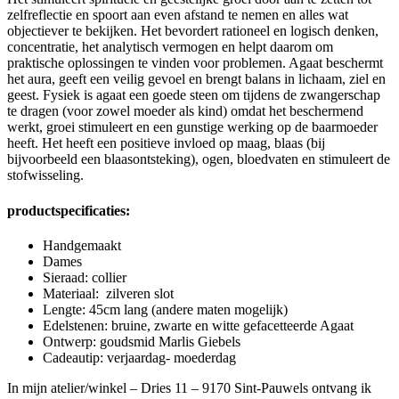
zelfreflectie en spoort aan even afstand te nemen en alles wat
objectiever te bekijken. Het bevordert rationeel en logisch denken,
concentratie, het analytisch vermogen en helpt daarom om
praktische oplossingen te vinden voor problemen. Agaat beschermt
het aura, geeft een veilig gevoel en brengt balans in lichaam, ziel en
geest. Fysiek is agaat een goede steen om tijdens de zwangerschap
te dragen (voor zowel moeder als kind) omdat het beschermend
werkt, groei stimuleert en een gunstige werking op de baarmoeder
heeft. Het heeft een positieve invloed op maag, blaas (bij
bijvoorbeeld een blaasontsteking), ogen, bloedvaten en stimuleert de
stofwisseling.
productspecificaties:
Handgemaakt
Dames
Sieraad: collier
Materiaal: zilveren slot
Lengte: 45cm lang (andere maten mogelijk)
Edelstenen: bruine, zwarte en witte gefacetteerde Agaat
Ontwerp: goudsmid Marlis Giebels
Cadeautip: verjaardag- moederdag
In mijn atelier/winkel – Dries 11 – 9170 Sint-Pauwels ontvang ik