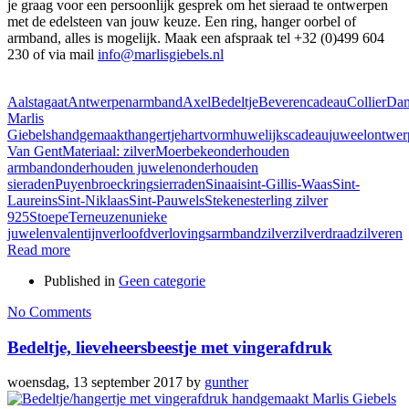
je graag voor een persoonlijk gesprek om het sieraad te ontwerpen
met de edelsteen van jouw keuze. Een ring, hanger oorbel of
armband, alles is mogelijk. Maak een afspraak tel
+32 (0)499 604
230
of via mail
info@marlisgiebels.nl
Aalst
agaat
Antwerpen
armband
Axel
Bedeltje
Beveren
cadeau
Collier
Da
Marlis
Giebels
handgemaakt
hangertje
hartvorm
huwelijkscadeau
juweelontwer
Van Gent
Materiaal: zilver
Moerbeke
onderhouden
armband
onderhouden juwelen
onderhouden
sieraden
Puyenbroeck
ring
sierraden
Sinaai
sint-Gillis-Waas
Sint-
Laureins
Sint-Niklaas
Sint-Pauwels
Stekene
sterling zilver
925
Stoepe
Terneuzen
unieke
juwelen
valentijn
verloofd
verlovingsarmband
zilver
zilverdraad
zilveren
Read more
Published in
Geen categorie
No Comments
Bedeltje, lieveheersbeestje met vingerafdruk
woensdag, 13 september 2017
by
gunther