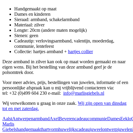
Handgemaakt op maat
Dames en kinderen
Sieraad: armband, schakelarmband
Materiaal: zilver
Lengte: 20cm (andere maten mogelijk)
Stenen: geen
Cadeautip: verlovingsarmband, valentijn, moederdag,
communie, lentefeest
Collectie: hartjes armband +
hartjes collier
Deze armband in zilver kan ook op maat worden gemaakt en naar
eigen wens. Bij het bestelling van deze armband geef je de
polsomtrek door.
Voor meer advies, prijs, bestellingen van juwelen, informatie of een
persoonlijke afspraak kan u mij vrijblijvend contacteren via:
tel:
+32 (0)499 604 230 e-mail:
info@marlisgiebels.nl
Wij verwelkomen u graag in onze zaak.
Wij zijn open van dinsdag
tot en met zaterdag.
Aalst
Antwerpen
armband
Axel
Beveren
cadeau
communie
Dames
Eeklo
Marlis
Giebels
handgemaakt
hartvorm
huwelijkscadeau
juweelontwerp
juwelen