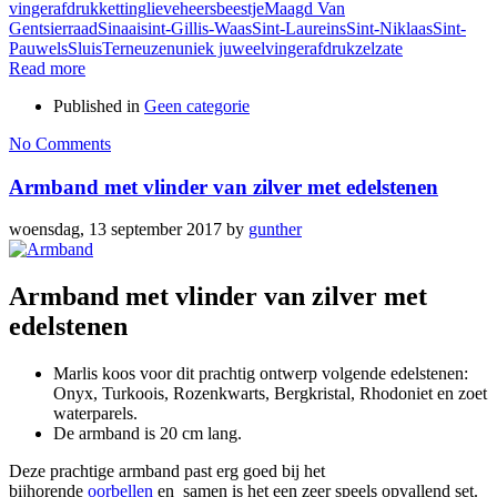
vingerafdruk
ketting
lieveheersbeestje
Maagd Van
Gent
sierraad
Sinaai
sint-Gillis-Waas
Sint-Laureins
Sint-Niklaas
Sint-
Pauwels
Sluis
Terneuzen
uniek juweel
vingerafdruk
zelzate
Read more
Published in
Geen categorie
No Comments
Armband met vlinder van zilver met edelstenen
woensdag, 13 september 2017
by
gunther
Armband met vlinder van zilver met
edelstenen
Marlis koos voor dit prachtig ontwerp volgende edelstenen:
Onyx, Turkoois, Rozenkwarts, Bergkristal, Rhodoniet en zoet
waterparels.
De armband is 20 cm lang.
Deze prachtige armband past erg goed bij het
bijhorende
oorbellen
en samen is het een zeer speels opvallend set.