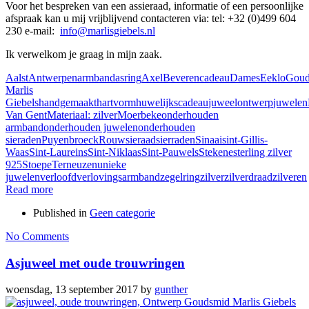
Voor het bespreken van een assieraad, informatie of een persoonlijke
afspraak kan u mij vrijblijvend contacteren via: tel:
+32 (0)499 604
230 e-mail:
info@marlisgiebels.nl
Ik verwelkom je graag in mijn zaak.
Aalst
Antwerpen
armband
asring
Axel
Beveren
cadeau
Dames
Eeklo
Goud
Marlis
Giebels
handgemaakt
hartvorm
huwelijkscadeau
juweelontwerp
juwelen
Van Gent
Materiaal: zilver
Moerbeke
onderhouden
armband
onderhouden juwelen
onderhouden
sieraden
Puyenbroeck
Rouwsieraad
sierraden
Sinaai
sint-Gillis-
Waas
Sint-Laureins
Sint-Niklaas
Sint-Pauwels
Stekene
sterling zilver
925
Stoepe
Terneuzen
unieke
juwelen
verloofd
verlovingsarmband
zegelring
zilver
zilverdraad
zilveren
Read more
Published in
Geen categorie
No Comments
Asjuweel met oude trouwringen
woensdag, 13 september 2017
by
gunther