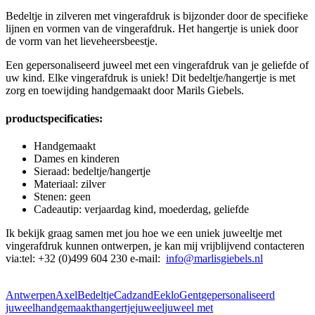
Bedeltje in zilveren met vingerafdruk is bijzonder door de specifieke
lijnen en vormen van de vingerafdruk. Het hangertje is uniek door
de vorm van het lieveheersbeestje.
Een gepersonaliseerd juweel met een vingerafdruk van je geliefde of
uw kind. Elke vingerafdruk is uniek! Dit bedeltje/hangertje is met
zorg en toewijding handgemaakt door Marils Giebels.
productspecificaties:
Handgemaakt
Dames en kinderen
Sieraad: bedeltje/hangertje
Materiaal: zilver
Stenen: geen
Cadeautip: verjaardag kind, moederdag, geliefde
Ik bekijk graag samen met jou hoe we een uniek juweeltje met
vingerafdruk kunnen ontwerpen, je kan mij vrijblijvend contacteren
via:tel:
+32 (0)499 604 230 e-mail:
info@marlisgiebels.nl
Antwerpen
Axel
Bedeltje
Cadzand
Eeklo
Gent
gepersonaliseerd
juweel
handgemaakt
hangertje
juweel
juweel met