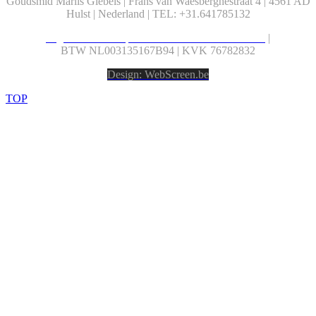
Goudsmid Marlis Giebels | Frans van Waesberghestraat 4 | 4561 AD
Hulst | Nederland | TEL: +31.641785132
Algemene verkoopsvoorwaarden & Retourbeleid
|
BTW
NL003135167B94 | KVK 76782832
Design: WebScreen.be
TOP